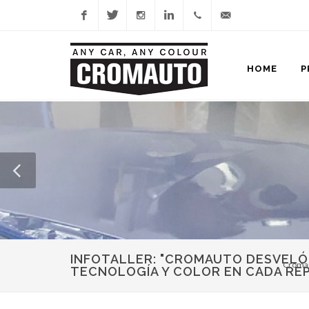
Facebook
Twitter
Instagram
Linkedin
945
info@cromauto.com
HOME
P
465
732
INFOTALLER: "CROMAUTO DESVELÓ 
Croma
TECNOLOGÍA Y COLOR EN CADA RE