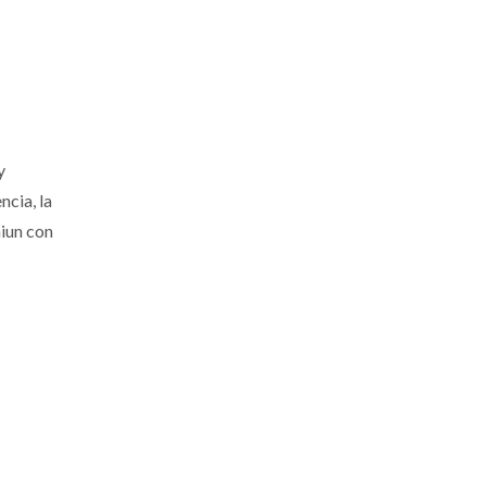
y
ncia, la
miun con