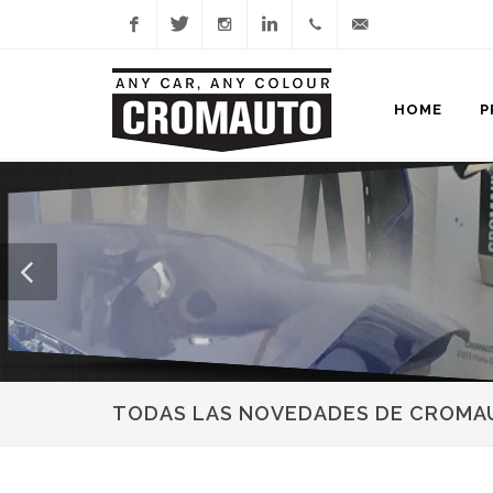
Facebook
Twitter
Instagram
Linkedin
945
info@cromauto.com
HOME
P
465
732
TODAS LAS NOVEDADES DE CROMA