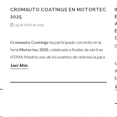
CROMAUTO COATINGS EN MOTORTEC
2025
29 de abril de 2025
Cromauto Coatings
ha participado con éxito en la
feria
Motortec 2025
, celebrada a finales de abril en
IFEMA Madrid, uno de los eventos de referencia para
C
los profesionales del sector de la automoción, la
Leer Más
S
posventa y el repintado.
E
p
Durante el evento, la compañía contó con un stand en
el que recibió a clientes, distribuidores y profesionales
C
del sector, consolidando relaciones comerciales y
e
m
estableciendo nuevos contactos. Motortec ha sido,
s
una vez más, un punto de encuentro clave para