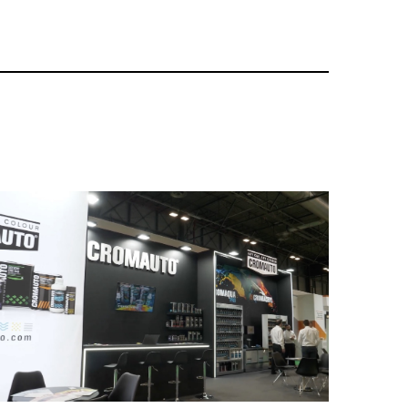
uarto kit totalmente gratis
.
bilidad en la cabina
Esta campaña ha sido
cilitar el acceso a la tecnología Ultra Alto Sólido
zada por ofrecer una cubrición perfecta, tiempos de
o de nivel "diamante" duradero en cualquier vehículo
de combinación de la oferta, cada taller puede
edida exacta de sus necesidades diarias de trabajo
.
por tiempo limitado, desde Cromauto animamos a
ificar sus compras y realizar sus pedidos a la mayor
ficial de distribuidores Cromauto.
 su negocio este verano con la garantía de calidad