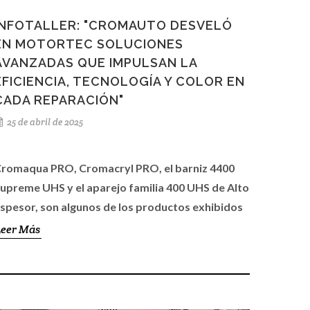
INFOTALLER: "CROMAUTO DESVELÓ
EN MOTORTEC SOLUCIONES
AVANZADAS QUE IMPULSAN LA
EFICIENCIA, TECNOLOGÍA Y COLOR EN
CADA REPARACIÓN"
25 de abril de 2025
romaqua PRO, Cromacryl PRO, el barniz 4400
upreme UHS y el aparejo familia 400 UHS de Alto
spesor, son algunos de los productos exhibidos
ara el taller de carrocería.
Leer Más
romauto sigue estando cerca del taller. En Motortec
ostró su pintura al agua Cromaqua PRO, con
oftware de última generación y nuevo