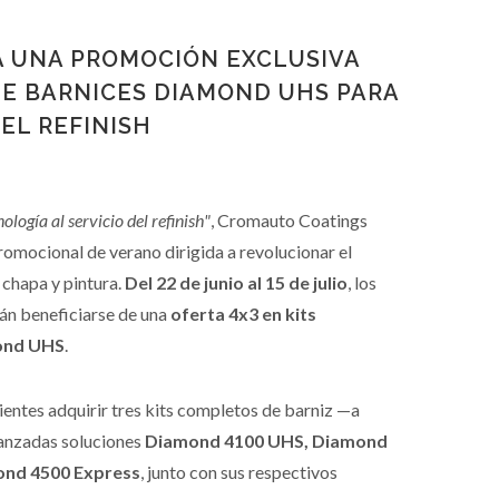
 UNA PROMOCIÓN EXCLUSIVA
DE BARNICES DIAMOND UHS PARA
EL REFINISH
ología al servicio del refinish"
, Cromauto Coatings
omocional de verano dirigida a revolucionar el
 chapa y pintura
.
Del 22 de junio al 15 de julio
, los
rán beneficiarse de una
oferta 4x3 en kits
ond UHS
.
ientes adquirir tres kits completos de barniz —a
vanzadas soluciones
Diamond 4100 UHS, Diamond
ond 4500 Express
, junto con sus respectivos