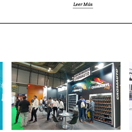
catalizadores— y recibir un
c
Leer Más
Máxima versatilidad y renta
diseñada con el objetivo de fa
(UHS) de Cromauto, caracteri
secado optimizados y un brill
y color
.
Gracias a la libertad 
confeccionar el pedido a la m
Al tratarse de una campaña 
todos los profesionales a plan
brevedad a través de la
red o
¡Potencie la productividad de
Cromauto!