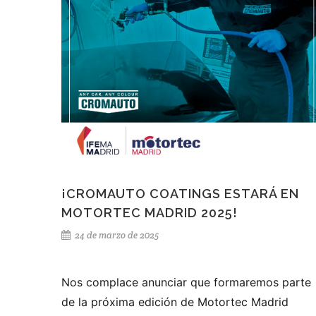
coste adicional.
Detalles de la promoción:
Incluye: 2 unidades de barniz UHS + 2 unidades de
catalizador
Barnices disponibles: 4100 UHS, 4400 UHS
SUPREME y 4500 UHS EXPRESS
¡CROMAUTO COATINGS ESTARÁ EN
MOTORTEC MADRID 2025!
Catalizadores: CRH 40 / 41 / 43 / 45 EXPRESS
24 de marzo de 2025
Promoción válida hasta el 31 de octubre de 2025 o
hasta fin de existencias.
Nos complace anunciar que formaremos parte
de la próxima edición de Motortec Madrid