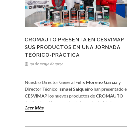
4100/4500 UHS (+catalizador), obtén 1 BUZO
ANTIESTÁTICO CROMAUTO de REGALO.
Promo 3: Por la compra de 2 LATAS de APAREJO
UHS Alto Espesor (440/445/449), te llevas 1 LATA d
CATALIZADOR CRH45 EXPRESS (1L) GRATIS.
CROMAUTO PRESENTA EN CESVIMAP
¡No esperes más! Contacta con nosotros para más
SUS PRODUCTOS EN UNA JORNADA
información y asegura tus productos antes de que se
TEÓRICO-PRÁCTICA
agoten.
28 de mayo de 2024
Nuestro Director General
Félix Moreno García
y
Director Técnico
Ismael Salqueiro
han presentado e
CESVIMAP
los nuevos productos de
CROMAUTO
destinados al incremento de la productividad,
Leer Más
eficiencia y sostenibilidad en los procesos de pintado
Durante una jornada teórico-práctica se han repasad